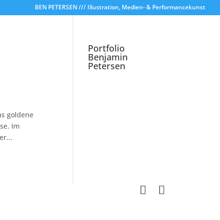
BEN PETERSEN /// Illustration, Medien- & Performancekunst
Portfolio
Benjamin
Petersen
as goldene
ise. Im
r...