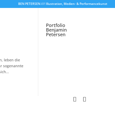
BEN PETERSEN /// Illustration, Medien- & Performancekunst
Portfolio
Benjamin
Petersen
n, leben die
hr sogenannte
ich...