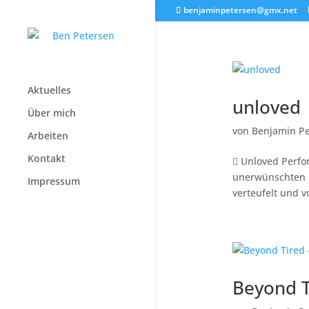
benjaminpetersen@gmx.net
Aktuelles
unloved
Über mich
von
Benjamin Pe
Arbeiten
Kontakt
 Unloved Perfo
unerwünschten P
Impressum
verteufelt und v
Beyond T