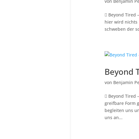
von
Benjamin Pe
 Beyond Tired –
hier wird nichts
schweben der sc
Beyond T
von
Benjamin Pe
 Beyond Tired 
greifbare Form 
begleiten uns u
uns an...