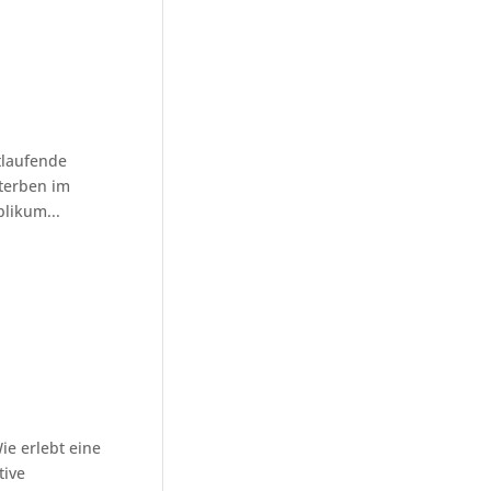
tlaufende
terben im
likum...
ie erlebt eine
tive