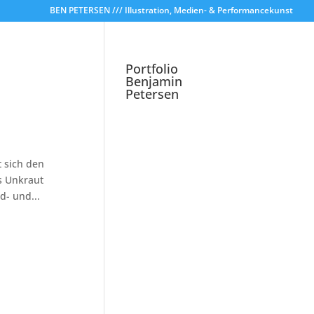
BEN PETERSEN /// Illustration, Medien- & Performancekunst
Portfolio
Benjamin
Petersen
 sich den
s Unkraut
d- und...