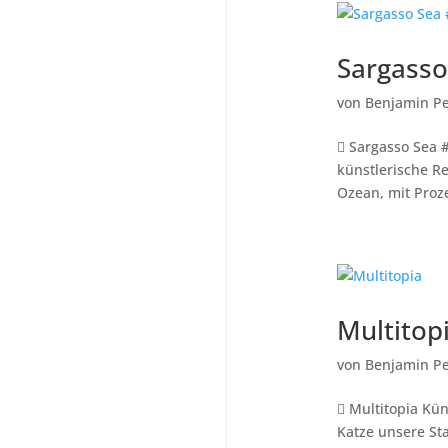
Sargasso
von
Benjamin Pe
 Sargasso Sea 
künstlerische R
Ozean, mit Proze
Multitop
von
Benjamin Pe
 Multitopia Kü
Katze unsere Sta