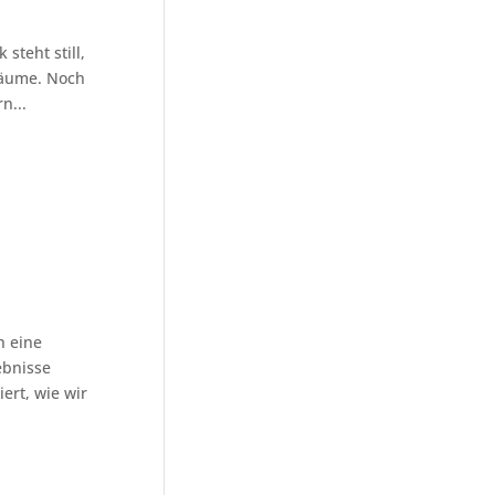
steht still,
Träume. Noch
n...
n eine
ebnisse
ert, wie wir